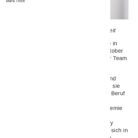
Mara Trock
Isa befindet sich aktuell in Elternzeit
Isa Fabi studierte Humanpyhsiotherapie in
ihrer Heimat Lahti. Sie verstärkt seit Oktober
2021 mit viel Know How und Herz unser Team
in der Phystiotherapie.
Nach einigen Jahren Berufserfahrung und
einen Umzug nach Deutschlang machte sie
ihren Traum mit Tieren zu arbeiten zum Beruf
und absolvierte eine Ausbildung zur
Veterinärphysiotherapeutin an der Akademie
für Tieirheilkunde (ATM). Neben der
Pyhsiotherapie ist ihre Expertise das Dry
Needling. Berufsbegleitend befindet sie sich in
der Ausbildung zur Veterinärosteopathin.