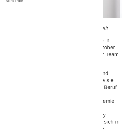
Mara Trock
Isa befindet sich aktuell in Elternzeit
Isa Fabi studierte Humanpyhsiotherapie in
ihrer Heimat Lahti. Sie verstärkt seit Oktober
2021 mit viel Know How und Herz unser Team
in der Physiotherapie.
Nach einigen Jahren Berufserfahrung und
einem Umzug nach Deutschland machte sie
ihren Traum mit Tieren zu arbeiten zum Beruf
und absolvierte eine Ausbildung zur
Veterinärphysiotherapeutin an der Akademie
für Tierheilkunde (ATM). Neben der
Physiotherapie ist ihre Expertise das Dry
Needling. Berufsbegleitend befindet sie sich in
der Ausbildung zur Veterinärosteopathin.