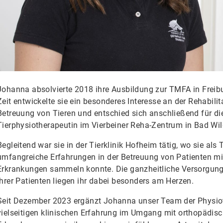
Johanna absolvierte 2018 ihre Ausbildung zur TMFA in Freib
Zeit entwickelte sie ein besonderes Interesse an der Rehabili
Betreuung von Tieren und entschied sich anschließend für di
Tierphysiotherapeutin im Vierbeiner Reha-Zentrum in Bad Wi
Begleitend war sie in der Tierklinik Hofheim tätig, wo sie als
umfangreiche Erfahrungen in der Betreuung von Patienten mi
Erkrankungen sammeln konnte. Die ganzheitliche Versorgun
ihrer Patienten liegen ihr dabei besonders am Herzen.
Seit Dezember 2023 ergänzt Johanna unser Team der Physiot
vielseitigen klinischen Erfahrung im Umgang mit orthopädis