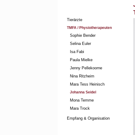
Navigation
Tierärzte
überspringen
TMFA / Physiotherapeuten
Sophie Bender
Selina Euler
Isa Fabi
Paula Mielke
Jenny Pellekoorne
Nina Ritzheim
Mara Tess Heinisch
Johanna Seidel
Mona Temme
Mara Trock
Empfang & Organisation