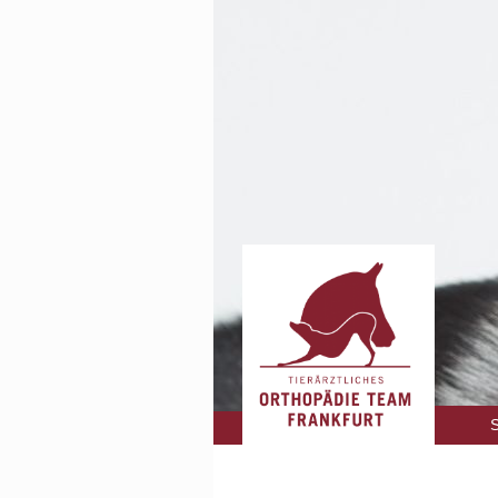
Navigati
S
überspri