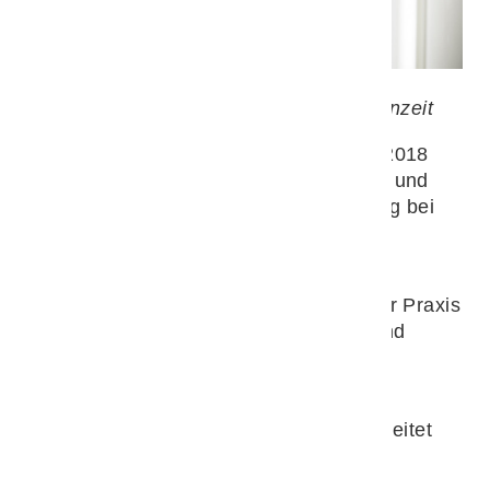
Mara Trock
Dr. Melanie Meyer ist aktuell in Elternzeit
Dr. Melanie Meyer geb. Hudert hat bis 2018
Tiermedizin an der JLU Gießen studiert und
anschließend die Chiropraktikausbildung bei
der Internationalen Akademie für
Veterinärchiropraktik (IAVC) absolviert.
Seit dem Studienende arbeitet sie in der Praxis
des Tierärztlichen Orthopädie Teams und
promoviert berufsbegleitend in der
Sportmedizin.
Mit viel Leidenschaft und Präzision begleitet
sie die Tiere mit ihrer Expertise von der
orthopädischen Untersuchung, über die