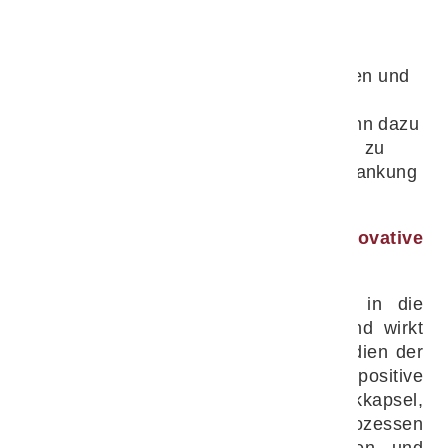
Durch den fortschreitenden Abbau des
Mara Trock
Gelenkknorpels sowie chronische
Entzündungsprozesse entstehen häufig
Schmerzen, Bewegungseinschränkungen und
eine verminderte Lebensqualität. Eine
frühzeitige und gezielte Behandlung kann dazu
beitragen, die Gelenkfunktion langfristig zu
erhalten und das Fortschreiten der Erkrankung
zu verlangsamen.
Arthramid®Vet – Eine innovative
Therapieoption bei Arthrose
Das 2,5%ige Polyacrylamidgel wird in die
Gelenkkapsel (Synovium) integriert und wirkt
dadurch gelenksregulativ. Aktuelle Studien der
Colorado State University zeigen positive
Effekte auf die Elastizität der Gelenkkapsel,
die Regulation von Entzündungsprozessen
sowie die Reduktion von Schmerzen und