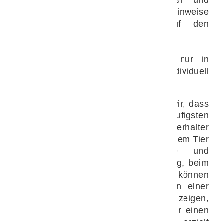
Lahmheiten. Darüber hinaus gibt es Hinweise
auf einen positiven Einfluss auf den
Gelenkknorpel.
®
Arthramid
Vet wird in Deutschland nur in
spezialisierten Kliniken und Praxen individuell
für einzelne Patienten angewandt.
Aus unserer täglichen Praxis wissen wir, dass
Arthrosen und Lahmheiten zu den häufigsten
Vorstellungsgründen gehören. Viele Tierhalter
wünschen sich eine Behandlung, die ihrem Tier
auch langfristig Bewegungsfreude und
Lebensqualität erhält – sei es im Alltag, beim
Sport oder im Wettkampf. Dabei können
grundsätzlich Hunde jeden Alters von einer
Therapie profitieren. Aktuelle Studien zeigen,
dass auch ein vorbeugender Effekt für einen