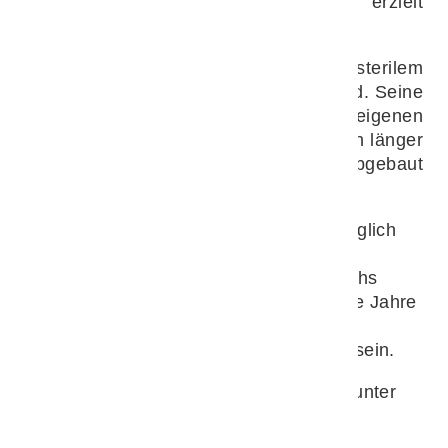
weiteren Verschleiß in den Gelenken erzielt
werden kann.
Das Hydrogel besteht zu 97,5 % aus sterilem
Wasser und zu 2,5 % aus Polyacrylamid. Seine
Struktur ähnelt der körpereigenen
Hyaluronsäure, verbleibt jedoch deutlich länger
im Gelenk, da es nicht enzymatisch abgebaut
wird.
Etwa 90 % der Patienten benötigen lediglich
eine einzige Injektion. Nach einer
Integrationsphase von etwa vier bis sechs
Wochen kann die Wirkung über mehrere Jahre
anhalten. In Einzelfällen kann eine
Wiederholung der Behandlung sinnvoll sein.
Weitere Informationen finden Sie auch unter
https://arthramid.com/