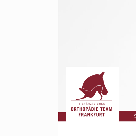
Navigati
S
überspri