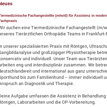
Neues
Tiermedizinische Fachangestellte (m/w/d) für Assistenz in mode
Fachpraxis
Wir suchen eine Tiermedizinische Fachangestellt (m/w
unseres Tierärztlichen Orthopädie Teams in Frankfurt-
In unserer spezialisierten Praxis mit Röntgen, Ultraschal
Gangbildanalyse und großzügiger Physiotherapie betre
konservativ und individuell. Unser Team aus Tierärzt
arbeiten eng und interdisziplinär zusammen. Wir betre
deutschlandweit und international aus ganz unterschi
Sporthund bis zum Familienhund – immer individuell 
Anspruch an Diagnostik und Therapie.
Deine Aufgabe umfassen die Assistenz in Behandlung
Röntgen, Laborarbeiten und die OP-Vorbereitung.